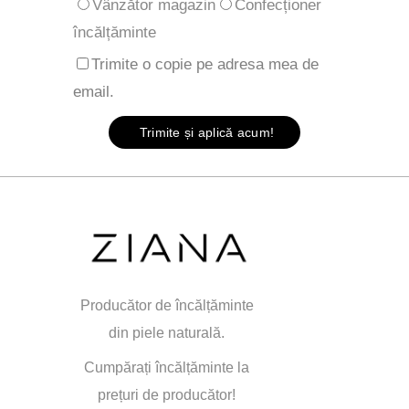
Vânzător magazin
Confecționer
încălțăminte
Trimite o copie pe adresa mea de
email.
Trimite și aplică acum!
Producător de încălțăminte
din piele naturală.
Cumpărați încălțăminte la
prețuri de producător!