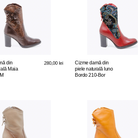
mă din
Cizme damă din
280,00
lei
rală Maia
piele naturală Iuno
-M
Bordo 210-Bor
Acest
produs
are
mai
multe
variații.
Opțiunile
pot