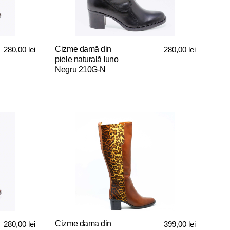
fi
alese
în
pagina
Cizme damă din
280,00
lei
280,00
lei
produsului.
piele naturală Iuno
Negru 210G-N
Acest
produs
are
mai
multe
variații.
Opțiunile
pot
fi
alese
în
pagina
Cizme dama din
280,00
lei
399,00
lei
produsului.