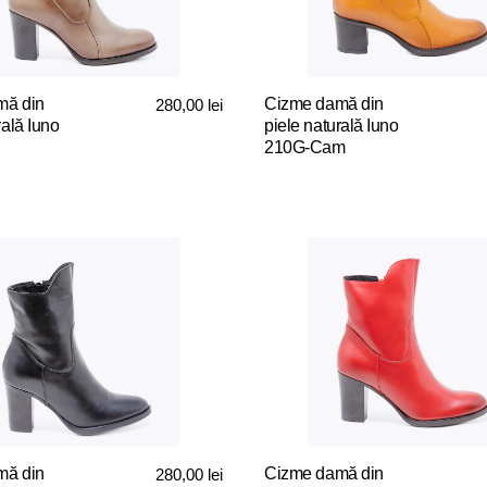
fi
alese
în
pagina
mă din
Cizme damă din
280,00
lei
.
produsului.
rală Iuno
piele naturală Iuno
210G-Cam
Acest
produs
are
mai
multe
variații.
Opțiunile
pot
fi
alese
în
pagina
mă din
Cizme damă din
280,00
lei
.
produsului.