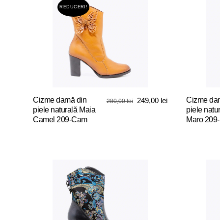
REDUCERI!
Cizme damă din
Prețul
Prețul
Cizme da
249,00
lei
280,00
lei
piele naturală Maia
piele natu
inițial
curent
Camel 209-Cam
Maro 209
a
este:
fost:
249,00 lei.
Acest
Acest
280,00 lei.
produs
produs
are
are
mai
mai
multe
multe
variații.
variații.
Opțiunile
Opțiunile
pot
pot