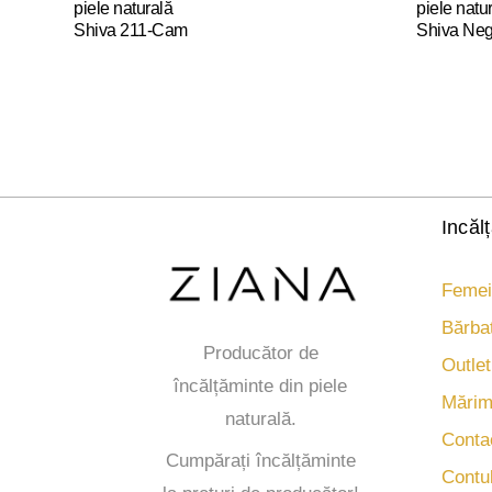
piele naturală
piele natu
Shiva 211-Cam
Shiva Neg
Acest
Acest
produs
produs
are
are
mai
mai
multe
multe
variații.
variații.
Opțiunile
Opțiunile
Incăl
pot
pot
fi
fi
Femei
alese
alese
în
în
Bărbaț
pagina
pagina
Producător de
produsului.
produsului
Outlet
încălțăminte din piele
Mărim
naturală.
Conta
Cumpărați încălțăminte
Contu