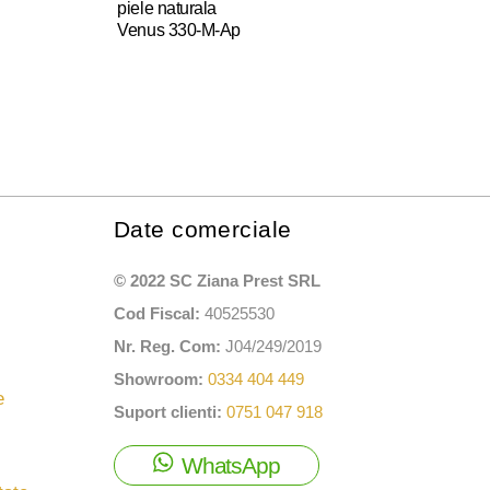
piele naturala
Venus 330-M-Ap
Acest
produs
are
mai
multe
variații.
Opțiunile
Date comerciale
pot
fi
© 2022 SC Ziana Prest SRL
alese
în
Cod Fiscal:
40525530
pagina
Nr. Reg. Com:
J04/249/2019
produsului.
Showroom:
0334 404 449
e
Suport clienti:
0751 047 918
WhatsApp