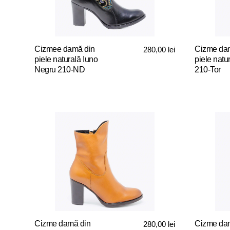
fi
fi
alese
alese
în
în
pagina
pagina
Cizmee damă din
Cizme da
280,00
lei
produsului.
produsului
piele naturală Iuno
piele natu
Negru 210-ND
210-Tor
Acest
Acest
produs
produs
are
are
mai
mai
multe
multe
variații.
variații.
Opțiunile
Opțiunile
pot
pot
fi
fi
alese
alese
în
în
pagina
pagina
Cizme damă din
Cizme da
280,00
lei
produsului.
produsului