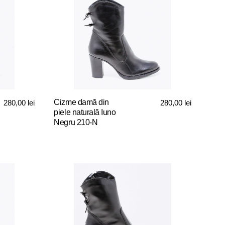
Cizme damă din
280,00
lei
280,00
lei
piele naturală Iuno
Negru 210-N
Acest
produs
are
mai
multe
variații.
Opțiunile
pot