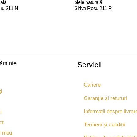
rală
piele naturală
ru 211-N
Shiva Rosu 211-R
Acest
produs
are
mai
multe
variații.
Opțiunile
țăminte
Servicii
pot
fi
alese
Cariere
în
i
pagina
Garanție și retururi
.
produsului.
Informații despre livrar
i
ct
Termeni și condiții
l meu