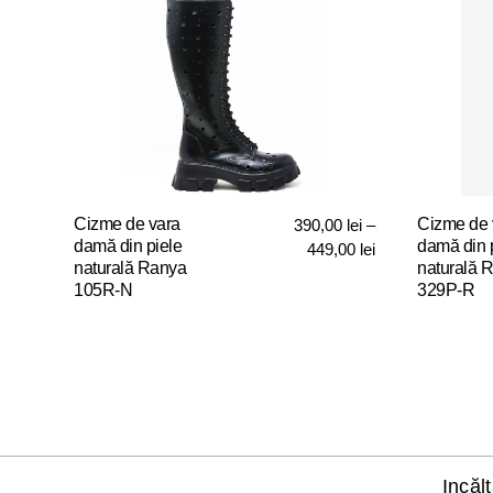
Cizme de vara
Cizme de 
390,00
lei
–
damă din piele
damă din 
Interval
449,00
lei
naturală Ranya
naturală 
de
105R-N
329P-R
prețuri:
390,00 lei
Acest
Acest
până
produs
produs
la
are
are
449,00 lei
mai
mai
multe
multe
variații.
variații.
Opțiunile
Opțiunile
Incăl