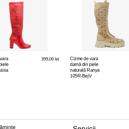
vara
Cizme de vara
399,00
lei
piele
damă din piele
Raisa
naturală Ranya
105R-BejV
Acest
produs
are
mai
multe
variații.
Opțiunile
țăminte
Servicii