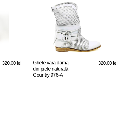
Ghete vara damă
320,00
lei
320,00
lei
din piele naturală
Country 976-A
Acest
produs
are
mai
multe
variații.
Opțiunile
pot