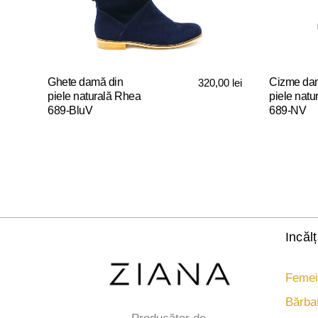
pot
fi
fi
alese
alese
în
în
pagina
pagina
produsului.
Ghete damă din
Cizme da
320,00
lei
produsului
piele naturală Rhea
piele nat
689-BluV
689-NV
Acest
Acest
produs
produs
are
are
mai
mai
multe
multe
variații.
variații.
Opțiunile
Opțiunile
Incăl
pot
pot
fi
fi
Femei
alese
alese
în
în
Bărbaț
pagina
pagina