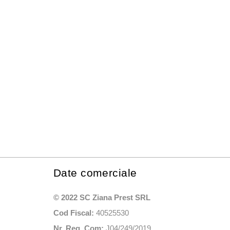
fi
alese
în
pagina
produsului.
Date comerciale
© 2022 SC Ziana Prest SRL
Cod Fiscal:
40525530
Nr. Reg. Com:
J04/249/2019