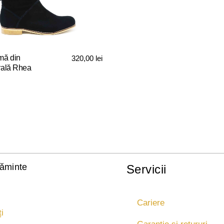
fi
alese
în
pagina
produsului.
mă din
320,00
lei
.
urală Rhea
țăminte
Servicii
Cariere
i