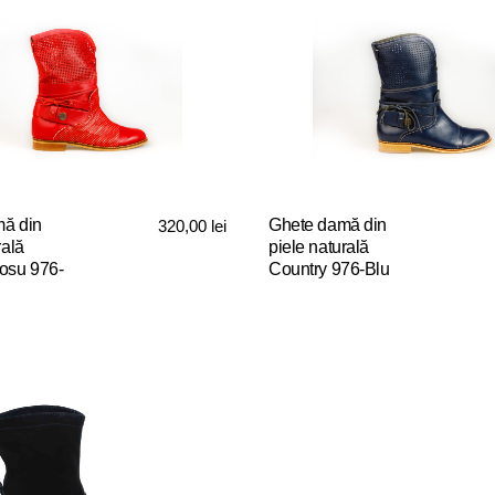
ă din
Ghete damă din
320,00
lei
rală
piele naturală
osu 976-
Country 976-Blu
Acest
produs
are
mai
multe
variații.
Opțiunile
pot