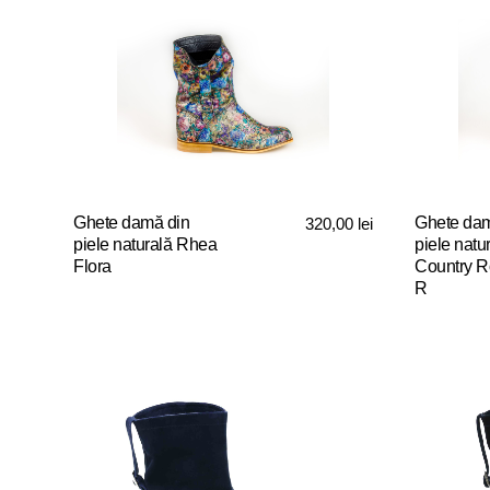
Ghete damă din
Ghete dam
320,00
lei
piele naturală Rhea
piele natu
Flora
Country R
R
Acest
Acest
produs
produs
are
are
mai
mai
multe
multe
variații.
variații.
Opțiunile
Opțiunile
pot