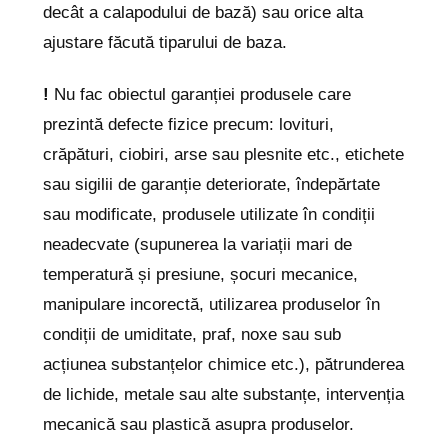
decât a calapodului de bază) sau orice alta
ajustare făcută tiparului de baza.
!
Nu fac obiectul garanției produsele care
prezintă defecte fizice precum: lovituri,
crăpături, ciobiri, arse sau plesnite etc., etichete
sau sigilii de garanție deteriorate, îndepărtate
sau modificate, produsele utilizate în condiții
neadecvate (supunerea la variații mari de
temperatură și presiune, șocuri mecanice,
manipulare incorectă, utilizarea produselor în
condiții de umiditate, praf, noxe sau sub
acțiunea substanțelor chimice etc.), pătrunderea
de lichide, metale sau alte substanțe, intervenția
mecanică sau plastică asupra produselor.