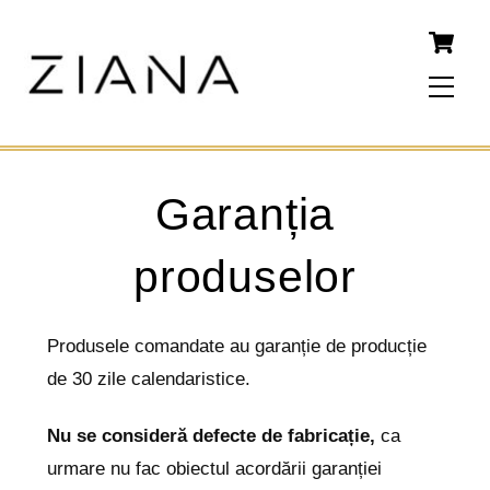
Skip
to
content
Men
Garanția
produselor
Produsele comandate au garanție de producție
de 30 zile calendaristice.
Nu se consideră defecte de fabricație,
ca
urmare nu fac obiectul acordării garanției