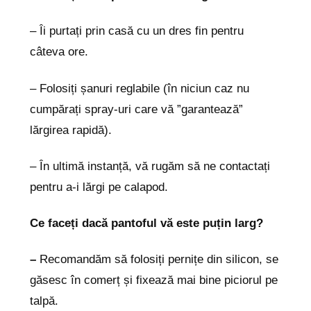
– Îi purtați prin casă cu un dres fin pentru
câteva ore.
– Folosiți șanuri reglabile (în niciun caz nu
cumpărați spray-uri care vă ”garantează”
lărgirea rapidă).
– În ultimă instanță, vă rugăm să ne contactați
pentru a-i lărgi pe calapod.
Ce faceți dacă pantoful vă este puțin larg?
–
Recomandăm să folosiți pernițe din silicon, se
găsesc în comerț și fixează mai bine piciorul pe
talpă.