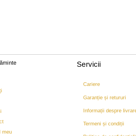
țăminte
Servicii
Cariere
i
Garanție și retururi
Informații despre livrar
i
ct
Termeni și condiții
l meu