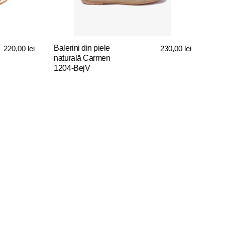
fi
alese
în
pagina
Balerini din piele
220,00
lei
230,00
lei
produsului.
naturală Carmen
1204-BejV
Acest
produs
are
mai
multe
variații.
Opțiunile
pot
fi
alese
în
pagina
produsului.