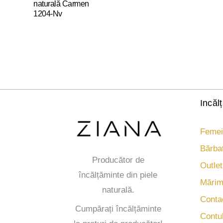
naturală Carmen
1204-Nv
Acest
produs
are
mai
multe
variații.
Opțiunile
Incăl
pot
fi
Femei
alese
în
Bărbaț
pagina
Producător de
produsului.
Outlet
încălțăminte din piele
Mărim
naturală.
Conta
Cumpărați încălțăminte
Contu