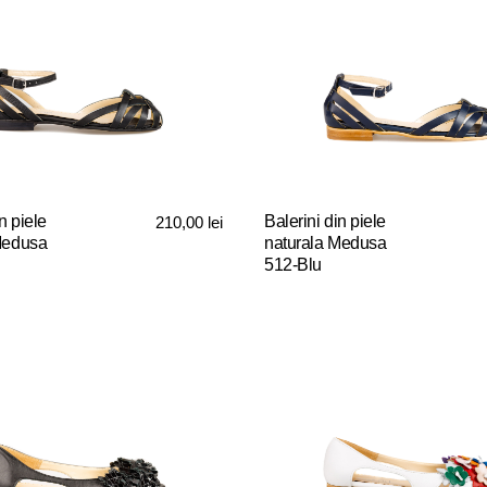
n piele
Balerini din piele
210,00
lei
Medusa
naturala Medusa
512-Blu
Acest
produs
are
mai
multe
variații.
Opțiunile
pot