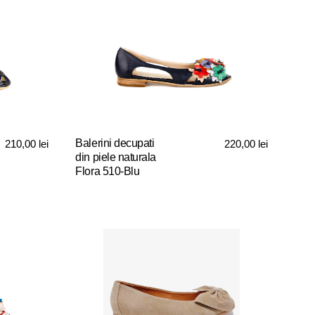
Balerini decupati
210,00
lei
220,00
lei
din piele naturala
Flora 510-Blu
Acest
produs
are
mai
multe
variații.
Opțiunile
pot