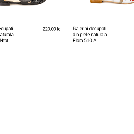
fi
alese
în
pagina
ecupati
Balerini decupati
220,00
lei
.
produsului.
naturala
din piele naturala
Ntot
Flora 510-A
Acest
produs
are
mai
multe
variații.
Opțiunile
pot
fi
alese
în
pagina
.
produsului.