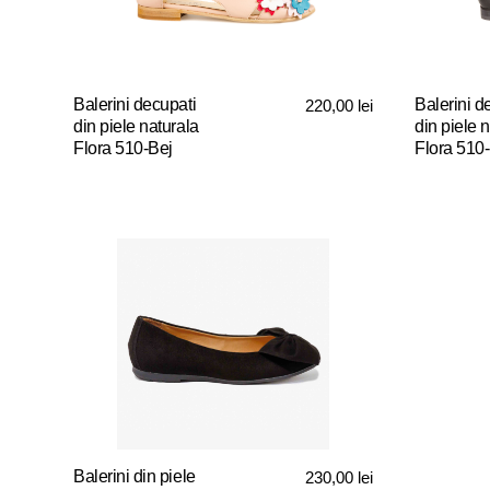
fi
fi
alese
alese
în
în
pagina
pagina
Balerini decupati
Balerini d
220,00
lei
produsului.
produsului
din piele naturala
din piele 
Flora 510-Bej
Flora 510-
Acest
Acest
produs
produs
are
are
mai
mai
multe
multe
variații.
variații.
Opțiunile
Opțiunile
pot
pot
fi
fi
alese
alese
în
în
pagina
pagina
Balerini din piele
230,00
lei
produsului.
produsului