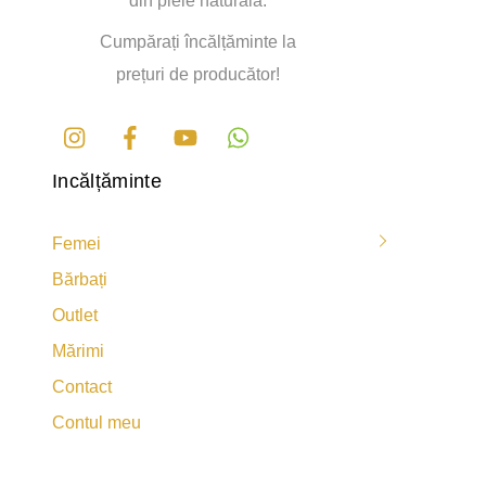
din piele naturală.
pagina
pagina
produsului.
produsului.
Cumpărați încălțăminte la
prețuri de producător!
Instagram
Facebook
Youtube
Incălțăminte
Femei
Bărbați
Outlet
Mărimi
Contact
Contul meu