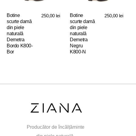
Opțiunile
Opțiunile
pot
pot
Botine
Botine
250,00
lei
250,00
lei
fi
fi
scurte damă
scurte damă
alese
alese
din piele
din piele
în
în
naturală
naturală
pagina
pagina
Demetra
Demetra
produsului.
produsului.
Bordo K800-
Negru
Bor
K800-N
Acest
Acest
produs
produs
are
are
mai
mai
multe
multe
variații.
variații.
Opțiunile
Opțiunile
pot
pot
fi
fi
alese
alese
Producător de încălțăminte
în
în