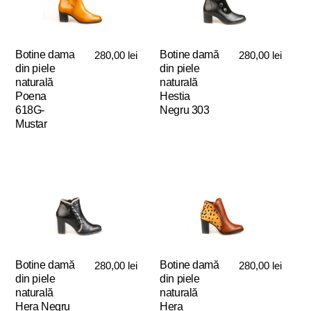
Botine dama
Botine damă
280,00
lei
280,00
lei
din piele
din piele
naturală
naturală
Poena
Hestia
618G-
Negru 303
Mustar
Acest
Acest
produs
produs
are
are
mai
mai
multe
multe
variații.
variații.
Opțiunile
Opțiunile
pot
pot
fi
Botine damă
Botine damă
280,00
lei
280,00
lei
fi
alese
din piele
din piele
alese
în
naturală
naturală
în
pagina
Hera Negru
Hera