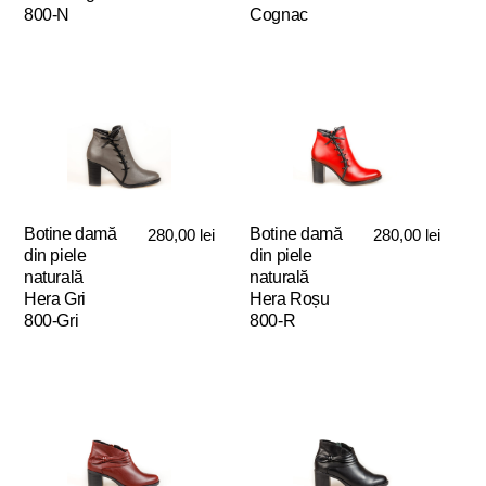
pagina
produsului.
800-N
Cognac
produsului.
Acest
Acest
produs
produs
are
are
mai
mai
multe
multe
variații.
variații.
Opțiunile
Opțiunile
pot
pot
Botine damă
Botine damă
280,00
lei
280,00
lei
fi
fi
din piele
din piele
alese
alese
naturală
naturală
în
în
Hera Gri
Hera Roșu
pagina
pagina
800-Gri
800-R
produsului.
produsului.
Acest
Acest
produs
produs
are
are
mai
mai
multe
multe
variații.
variații.