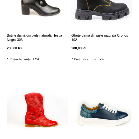
Botine damă din piele naturală Hestia
Ghete damă din piele naturală Cronos
Negru 303
102
280,00
lei
280,00
lei
* Prețurile conțin TVA
* Prețurile conțin TVA
Acest
Acest
produs
produs
are
are
mai
mai
multe
multe
variații.
variații.
Opțiunile
Opțiunile
pot
pot