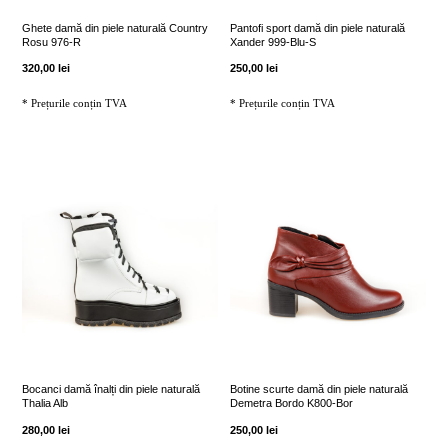
fi
fi
Ghete damă din piele naturală Country
Pantofi sport damă din piele naturală
Rosu 976-R
Xander 999-Blu-S
alese
alese
320,00
lei
250,00
lei
în
în
* Prețurile conțin TVA
* Prețurile conțin TVA
pagina
pagina
produsului.
produsului.
Acest
Acest
produs
produs
are
are
mai
mai
multe
multe
variații.
variații.
Opțiunile
Opțiunile
pot
pot
fi
fi
Bocanci damă înalți din piele naturală
Botine scurte damă din piele naturală
Thalia Alb
Demetra Bordo K800-Bor
alese
alese
280,00
lei
250,00
lei
în
în