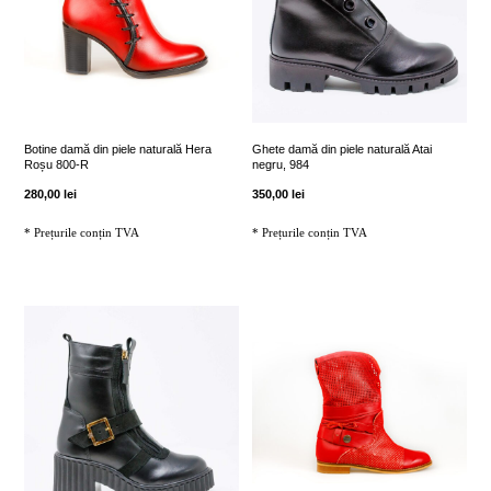
Botine damă din piele naturală Hera
Ghete damă din piele naturală Atai
Roșu 800-R
negru, 984
280,00
lei
350,00
lei
* Prețurile conțin TVA
* Prețurile conțin TVA
Acest
Acest
produs
produs
are
are
mai
mai
multe
multe
variații.
variații.
Opțiunile
Opțiunile