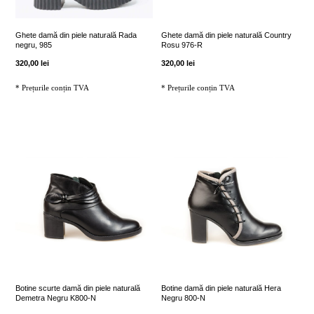
pot
pot
fi
fi
Ghete damă din piele naturală Rada
Ghete damă din piele naturală Country
negru, 985
Rosu 976-R
alese
alese
320,00
lei
320,00
lei
în
în
* Prețurile conțin TVA
* Prețurile conțin TVA
pagina
pagina
produsului.
produsului.
Acest
Acest
produs
produs
are
are
mai
mai
multe
multe
variații.
variații.
Opțiunile
Opțiunile
pot
pot
fi
fi
Botine scurte damă din piele naturală
Botine damă din piele naturală Hera
Demetra Negru K800-N
Negru 800-N
alese
alese