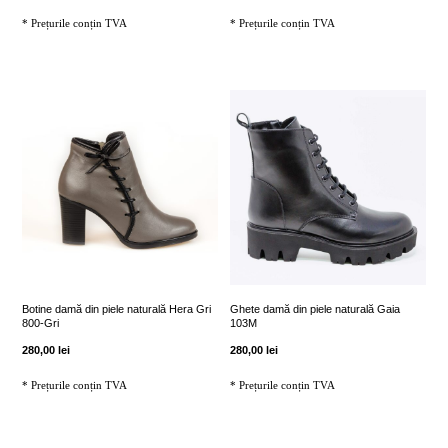
* Prețurile conțin TVA
* Prețurile conțin TVA
pagina
pagina
produsului.
produsului.
Acest
Acest
produs
produs
are
are
mai
mai
multe
multe
variații.
variații.
Opțiunile
Opțiunile
pot
pot
fi
fi
Botine damă din piele naturală Hera Gri
Ghete damă din piele naturală Gaia
800-Gri
103M
alese
alese
280,00
lei
280,00
lei
în
în
* Prețurile conțin TVA
* Prețurile conțin TVA
pagina
pagina
produsului.
produsului.
Acest
Acest