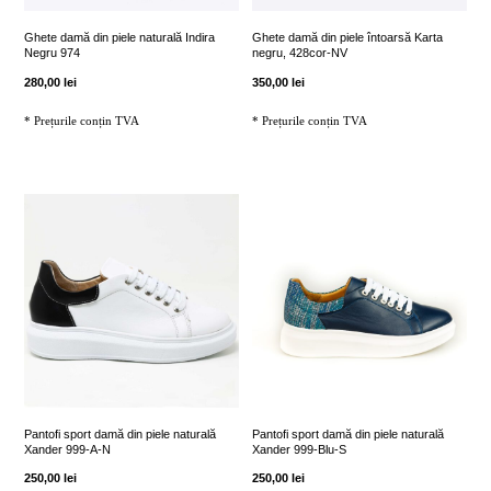
Ghete damă din piele naturală Indira
Ghete damă din piele întoarsă Karta
Negru 974
negru, 428cor-NV
280,00
lei
350,00
lei
* Prețurile conțin TVA
* Prețurile conțin TVA
Acest
Acest
produs
produs
are
are
mai
mai
multe
multe
variații.
variații.
Opțiunile
Opțiunile
pot
pot
fi
fi
Pantofi sport damă din piele naturală
Pantofi sport damă din piele naturală
Xander 999-A-N
Xander 999-Blu-S
alese
alese
250,00
lei
250,00
lei
în
în