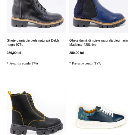
Ghete damă din piele naturală Dekla
Ghete damă din piele naturală bleumarin
negru 977L
Madeina, 428L-blu
280,00
lei
280,00
lei
* Prețurile conțin TVA
* Prețurile conțin TVA
Acest
Acest
produs
produs
are
are
mai
mai
multe
multe
variații.
variații.
Opțiunile
Opțiunile