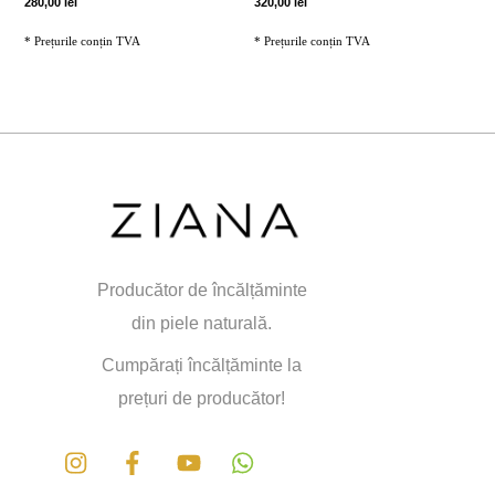
280,00
lei
320,00
lei
în
în
* Prețurile conțin TVA
* Prețurile conțin TVA
pagina
pagina
produsului.
produsului.
Acest
Acest
produs
produs
are
are
mai
mai
multe
multe
variații.
variații.
Opțiunile
Opțiunile
Producător de încălțăminte
pot
pot
din piele naturală.
fi
fi
Cumpărați încălțăminte la
alese
alese
prețuri de producător!
în
în
pagina
pagina
Instagram
Facebook
Youtube
produsului.
produsului.