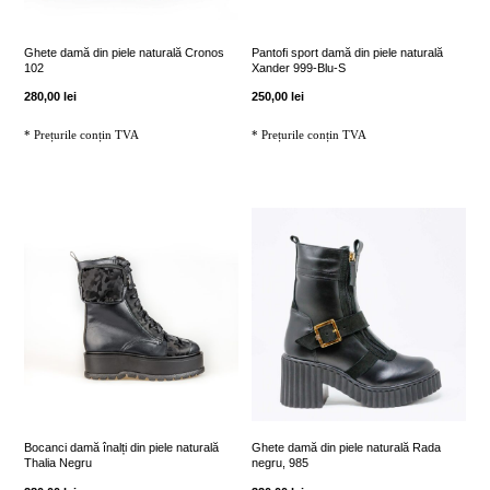
pot
pot
fi
fi
Ghete damă din piele naturală Cronos
Pantofi sport damă din piele naturală
102
Xander 999-Blu-S
alese
alese
280,00
lei
250,00
lei
în
în
* Prețurile conțin TVA
* Prețurile conțin TVA
pagina
pagina
produsului.
produsului.
Acest
Acest
produs
produs
are
are
mai
mai
multe
multe
variații.
variații.
Opțiunile
Opțiunile
pot
pot
fi
fi
Bocanci damă înalți din piele naturală
Ghete damă din piele naturală Rada
Thalia Negru
negru, 985
alese
alese